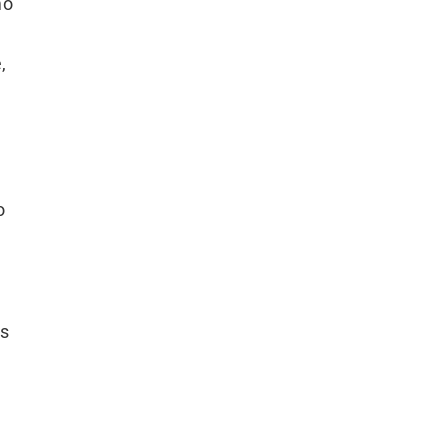
mo
,
o
s
is