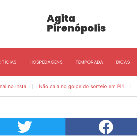
Agita
Pirenópolis
OTÍCIAS
HOSPEDAGENS
TEMPORADA
DICAS
nal no Insta
Não caia no golpe do sorteio em Piri