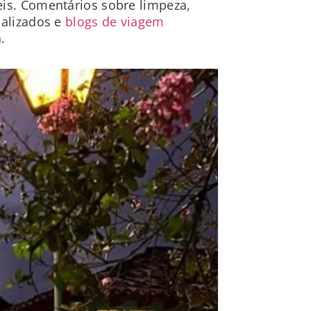
eis. Comentários sobre limpeza,
ializados e
blogs de viagem
.