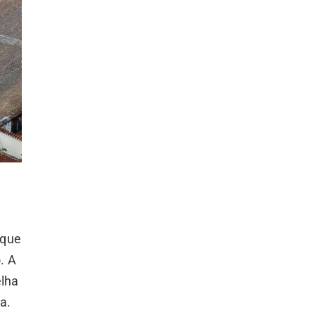
 que
. A
elha
a.