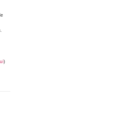
de
.
ui
)