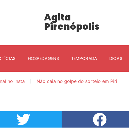
Agita
Pirenópolis
OTÍCIAS
HOSPEDAGENS
TEMPORADA
DICAS
nal no Insta
Não caia no golpe do sorteio em Piri