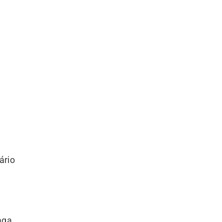
ário
aga.