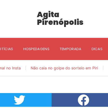
Agita
Pirenópolis
OTÍCIAS
HOSPEDAGENS
TEMPORADA
DICAS
nal no Insta
Não caia no golpe do sorteio em Piri