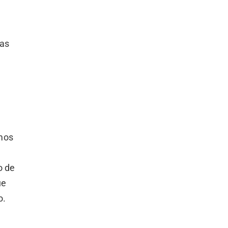
sas
emos
o de
ue
o.