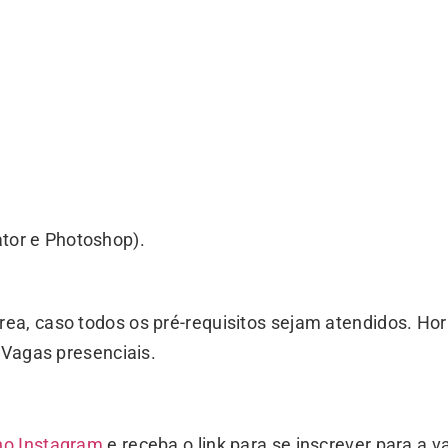
ator e Photoshop).
a, caso todos os pré-requisitos sejam atendidos. Hor
 Vagas presenciais.
 no Instagram
e receba o link para se inscrever para a v