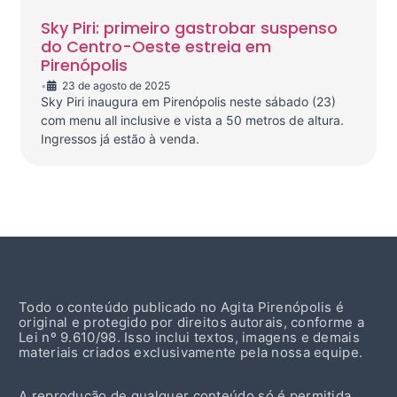
Sky Piri: primeiro gastrobar suspenso
do Centro-Oeste estreia em
Pirenópolis
•
23 de agosto de 2025
Sky Piri inaugura em Pirenópolis neste sábado (23)
com menu all inclusive e vista a 50 metros de altura.
Ingressos já estão à venda.
Todo o conteúdo publicado no Agita Pirenópolis é
original e protegido por direitos autorais, conforme a
Lei nº 9.610/98. Isso inclui textos, imagens e demais
materiais criados exclusivamente pela nossa equipe.
A reprodução de qualquer conteúdo só é permitida