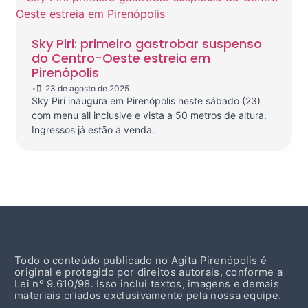
Sky Piri: primeiro gastrobar suspenso
do Centro-Oeste estreia em
Pirenópolis
•
23 de agosto de 2025
Sky Piri inaugura em Pirenópolis neste sábado (23)
com menu all inclusive e vista a 50 metros de altura.
Ingressos já estão à venda.
Todo o conteúdo publicado no Agita Pirenópolis é
original e protegido por direitos autorais, conforme a
Lei nº 9.610/98. Isso inclui textos, imagens e demais
materiais criados exclusivamente pela nossa equipe.