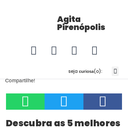
Agita
Pirenópolis
seja
(o):
curiosa
Link da Bio Profissional no Inst
Não caia no golpe do sorteio em Piri
Conheça o Refúgio do Saduga
Compartilhe!
Descubra as 5 melhores