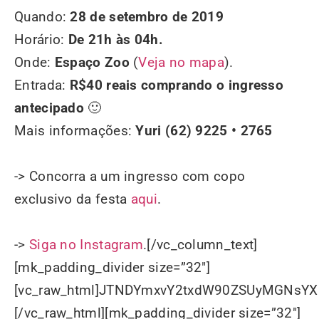
Quando:
28 de setembro de 2019
Horário:
De 21h às 04h.
Onde:
Espaço Zoo
(
Veja no mapa
).
Entrada:
R$40 reais comprando o ingresso
antecipado
🙂
Mais informações:
Yuri (62) 9225 • 2765
-> Concorra a um ingresso com copo
exclusivo da festa
aqui
.
->
Siga no Instagram
.[/vc_column_text][mk_padding_divider size=”32″][vc_raw_html]JTNDYmxvY2txdW90ZSUyMGNsYXNzJTNEJTIyaW5zdGFncmFtLW1lZGlhJTIyJTIwZGF0YS1pbnN0Z3JtLXBlcm1hbGluayUzRCUyMmh0dHBzJTNBJTJGJTJGd3d3Lmluc3RhZ3JhbS5jb20lMkZwJTJGQjJlWTVpQW5LTzYlMkYlM0Z1dG1fc291cmNlJTNEaWdfZW1iZWQlMjZhbXAlM0J1dG1fY2FtcGFpZ24lM0Rsb2FkaW5nJTIyJTIwZGF0YS1pbnN0Z3JtLXZlcnNpb24lM0QlMjIxMiUyMiUyMHN0eWxlJTNEJTIyJTIwYmFja2dyb3VuZCUzQSUyM0ZGRiUzQiUyMGJvcmRlciUzQTAlM0IlMjBib3JkZXItcmFkaXVzJTNBM3B4JTNCJTIwYm94LXNoYWRvdyUzQTAlMjAwJTIwMXB4JTIwMCUyMHJnYmElMjgwJTJDMCUyQzAlMkMwLjUlMjklMkMwJTIwMXB4JTIwMTBweCUyMDAlMjByZ2JhJTI4MCUyQzAlMkMwJTJDMC4xNSUyOSUzQiUyMG1hcmdpbiUzQSUyMDFweCUzQiUyMG1heC13aWR0aCUzQTU0MHB4JTNCJTIwbWluLXdpZHRoJTNBMzI2cHglM0IlMjBwYWRkaW5nJTNBMCUzQiUyMHdpZHRoJTNBOTkuMzc1JTI1JTNCJTIwd2lkdGglM0Etd2Via2l0LWNhbGMlMjgxMDAlMjUlMjAtJTIwMnB4JTI5JTNCJTIwd2lkdGglM0FjYWxjJTI4MTAwJTI1JTIwLSUyMDJweCUyOSUzQiUyMiUzRSUzQ2RpdiUyMHN0eWxlJTNEJTIycGFkZGluZyUzQTE2cHglM0IlMjIlM0UlMjAlM0NhJTIwaHJlZiUzRCUyMmh0dHBzJTNBJTJGJTJGd3d3Lmluc3RhZ3JhbS5jb20lMkZwJTJGQjJlWTVpQW5LTzYlMkYlM0Z1dG1fc291cmNlJTNEaWdfZW1iZWQlMjZhbXAlM0J1dG1fY2FtcGFpZ24lM0Rsb2FkaW5nJTIyJTIwc3R5bGUlM0QlMjIlMjBiYWNrZ3JvdW5kJTNBJTIzRkZGRkZGJTNCJTIwbGluZS1oZWlnaHQlM0EwJTNCJTIwcGFkZGluZyUzQTAlMjAwJTNCJTIwdGV4dC1hbGlnbiUzQWNlbnRlciUzQiUyMHRleHQtZGVjb3JhdGlvbiUzQW5vbmUlM0IlMjB3aWR0aCUzQTEwMCUyNSUzQiUyMiUyMHRhcmdldCUzRCUyMl9ibGFuayUyMiUzRSUyMCUzQ2RpdiUyMHN0eWxlJTNEJTIyJTIwZGlzcGxheSUzQSUyMGZsZXglM0IlMjBmbGV4LWRpcmVjdGlvbiUzQSUyMHJvdyUzQiUyMGFsaWduLWl0ZW1zJTNBJTIwY2VudGVyJTNCJTIyJTNFJTIwJTNDZGl2JTIwc3R5bGUlM0QlMjJiYWNrZ3JvdW5kLWNvbG9yJTNBJTIwJTIzRjRGNEY0JTNCJTIwYm9yZGVyLXJhZGl1cyUzQSUyMDUwJTI1JTNCJTIwZmxleC1ncm93JTNBJTIwMCUzQiUyMGhlaWdodCUzQSUyMDQwcHglM0IlMjBtYXJnaW4tcmlnaHQlM0ElMjAxNHB4JTNCJTIwd2lkdGglM0ElMjA0MHB4JTNCJTIyJTNFJTNDJTJGZGl2JTNFJTIwJTNDZGl2JTIwc3R5bGUlM0QlMjJkaXNwbGF5JTNBJTIwZmxleCUzQiUyMGZsZXgtZGlyZWN0aW9uJTNBJTIwY29sdW1uJTNCJTIwZmxleC1ncm93JTNBJTIwMSUzQiUyMGp1c3RpZnktY29udGVudCUzQSUyMGNlbnRlciUzQiUyMiUzRSUyMCUzQ2RpdiUyMHN0eWxlJTNEJTIyJTIwYmFja2dyb3VuZC1jb2xvciUzQSUyMCUyM0Y0RjRGNCUzQiUyMGJvcmRlci1yYWRpdXMlM0ElMjA0cHglM0IlMjBmbGV4LWdyb3clM0ElMjAwJTNCJTIwaGVpZ2h0JTNBJTIwMTRweCUzQiUyMG1hcmdpbi1ib3R0b20lM0ElMjA2cHglM0IlMjB3aWR0aCUzQSUyMDEwMHB4JTNCJTIyJTNFJTNDJTJGZGl2JTNFJTIwJTNDZGl2JTIwc3R5bGUlM0QlMjIlMjBiYWNrZ3JvdW5kLWNvbG9yJTNBJTIwJTIzRjRGNEY0JTNCJTIwYm9yZGVyLXJhZGl1cyUzQSUyMDRweCUzQiUyMGZsZXgtZ3JvdyUzQSUyMDAlM0IlMjBoZWlnaHQlM0ElMjAxNHB4JTNCJTIwd2lkdGglM0ElMjA2MHB4JTNCJTIyJTNFJTNDJTJGZGl2JTNFJTNDJTJGZGl2JTNFJTNDJTJGZGl2JTNFJTNDZGl2JTIwc3R5bGUlM0QlMjJwYWRkaW5nJTNBJTIwMTklMjUlMjAwJTNCJTIyJTNFJTNDJTJGZGl2JTNFJTIwJTNDZGl2JTIwc3R5bGUlM0QlMjJkaXNwbGF5JTNBYmxvY2slM0IlMjBoZWlnaHQlM0E1MHB4JTNCJTIwbWFyZ2luJTNBMCUyMGF1dG8lMjAxMnB4JTNCJTIwd2lkdGglM0E1MHB4JTNCJTIyJTNFJTNDc3ZnJTIwd2lkdGglM0QlMjI1MHB4JTIyJTIwaGVpZ2h0JTNEJTIyNTBweCUyMiUyMHZpZXdCb3glM0QlMjIwJTIwMCUyMDYwJTIwNjAlMjIlMjB2ZXJzaW9uJTNEJTIyMS4xJTIyJTIweG1sbnMlM0QlMjJodHRwcyUzQSUyRiUyRnd3dy53My5vcmclMkYyMDAwJTJGc3ZnJTIyJTIweG1sbnMlM0F4bGluayUzRCUyMmh0dHBzJTNBJTJGJTJGd3d3LnczLm9yZyUyRjE5OTklMkZ4bGluayUyMiUzRSUzQ2clMjBzdHJva2UlM0QlMjJub25lJTIyJTIwc3Ryb2tlLXdpZHRoJTNEJTIyMSUyMiUyMGZpbGwlM0QlMjJub25lJTIyJTIwZmlsbC1ydWxlJTNEJTIyZXZlbm9kZCUyMiUzRSUzQ2clMjB0cmFuc2Zvcm0lM0QlMjJ0cmFuc2xhdGUlMjgtNTExLjAwMDAwMCUyQyUyMC0yMC4wMDAwMDAlMjklMjIlMjBmaWxsJTNEJTIyJTIzMDAwMDAwJTIyJTNFJTNDZyUzRSUzQ3BhdGglMjBkJTNEJTIyTTU1Ni44NjklMkMzMC40MSUyMEM1NTQuODE0JTJDMzAuNDElMjA1NTMuMTQ4JTJDMzIuMDc2JTIwNTUzLjE0OCUyQzM0LjEzMSUyMEM1NTMuMTQ4JTJDMzYuMTg2JTIwNTU0LjgxNCUyQzM3Ljg1MiUyMDU1Ni44NjklMkMzNy44NTIlMjBDNTU4LjkyNCUyQzM3Ljg1MiUyMDU2MC41OSUyQzM2LjE4NiUyMDU2MC41OSUyQzM0LjEzMSUyMEM1NjAuNTklMkMzMi4wNzYlMjA1NTguOTI0JTJDMzAuNDElMjA1NTYuODY5JTJDMzAuNDElMjBNNTQxJTJDNjAuNjU3JTIwQzUzNS4xMTQlMkM2MC42NTclMjA1MzAuMzQyJTJDNTUuODg3JTIwNTMwLjM0MiUyQzUwJTIwQzUzMC4zNDIlMkM0NC4xMTQlMjA1MzUuMTE0JTJDMzkuMzQyJTIwNTQxJTJDMzkuMzQyJTIwQzU0Ni44ODclMkMzOS4zNDIlMjA1NTEuNjU4JTJDNDQuMTE0JTIwNTUxLjY1OCUyQzUwJTIwQzU1MS42NTglMkM1NS44ODclMjA1NDYuODg3JTJDNjAuNjU3JTIwNTQxJTJDNjAuNjU3JTIwTTU0MSUyQzMzLjg4NiUyMEM1MzIuMSUyQzMzLjg4NiUyMDUyNC44ODYlMkM0MS4xJTIwNTI0Ljg4NiUyQzUwJTIwQzUyNC44ODYlMkM1OC44OTklMjA1MzIuMSUyQzY2LjExMyUyMDU0MSUyQzY2LjExMyUyMEM1NDkuOSUyQzY2LjExMyUyMDU1Ny4xMTUlMkM1OC44OTklMjA1NTcuMTE1JTJDNTAlMjBDNTU3LjExNSUyQzQxLjElMjA1NDkuOSUyQzMzLjg4NiUyMDU0MSUyQzMzLjg4NiUyME01NjUuMzc4JTJDNjIuMTAxJTIwQzU2NS4yNDQlMkM2NS4wMjIlMjA1NjQuNzU2JTJDNjYuNjA2JTIwNTY0LjM0NiUyQzY3LjY2MyUyMEM1NjMuODAzJTJDNjkuMDYlMjA1NjMuMTU0JTJDNzAuMDU3JTIwNTYyLjEwNiUyQzcxLjEwNiUyMEM1NjEuMDU4JTJDNzIuMTU1JTIwNTYwLjA2JTJDNzIuODAzJTIwNTU4LjY2MiUyQzczLjM0NyUyMEM1NTcuNjA3JTJDNzMuNzU3JTIwNTU2LjAyMSUyQzc0LjI0NCUyMDU1My4xMDIlMkM3NC4zNzglMjBDNTQ5Ljk0NCUyQzc0LjUyMSUyMDU0OC45OTclMkM3NC41NTIlMjA1NDElMkM3NC41NTIlMjBDNTMzLjAwMyUyQzc0LjU1MiUyMDUzMi4wNTYlMkM3NC41MjElMjA1MjguODk4JTJDNzQuMzc4JTIwQzUyNS45NzklMkM3NC4yNDQlMjA1MjQuMzkzJTJDNzMuNzU3JTIwNTIzLjMzOCUyQzczLjM0NyUyMEM1MjEuOTQlMkM3Mi44MDMlMjA1MjAuOTQyJTJDNzIuMTU1JTIwNTE5Ljg5NCUyQzcxLjEwNiUyMEM1MTguODQ2JTJDNzAuMDU3JTIwNTE4LjE5NyUyQzY5LjA2JTIwNTE3LjY1NCUyQzY3LjY2MyUyMEM1MTcuMjQ0JTJDNjYuNjA2JTIwNTE2Ljc1NSUyQzY1LjAyMiUyMDUxNi42MjMlMkM2Mi4xMDElMjBDNTE2LjQ3OSUyQzU4Ljk0MyUyMDUxNi40NDglMkM1Ny45OTYlMjA1MTYuNDQ4JTJDNTAlMjBDNTE2LjQ0OCUyQzQyLjAwMyUyMDUxNi40NzklMkM0MS4wNTYlMjA1MTYuNjIzJTJDMzcuODk5JTIwQzUxNi43NTUlMkMzNC45NzglMjA1MTcuMjQ0JTJDMzMuMzkxJTIwNTE3LjY1NCUyQzMyLjMzOCUyMEM1MTguMTk3JTJDMzAuOTM4JTIwNTE4Ljg0NiUyQzI5Ljk0MiUyMDUxOS44OTQlMkMyOC44OTQlMjBDNTIwLjk0MiUyQzI3Ljg0NiUyMDUyMS45NCUyQzI3LjE5NiUyMDUyMy4zMzglMkMyNi42NTQlMjBDNTI0LjM5MyUyQzI2LjI0NCUyMDUyNS45NzklMkMyNS43NTYlMjA1MjguODk4JTJDMjUuNjIzJTIwQzUzMi4wNTclMkMyNS40NzklMjA1MzMuMDA0JTJDMjUuNDQ4JTIwNTQxJTJDMjUuNDQ4JTIwQzU0OC45OTclMkMyNS40NDglMjA1NDkuOTQzJTJDMjUuNDc5JTIwNTUzLjEwMiUyQzI1LjYyMyUyMEM1NTYuMDIxJTJDMjUuNzU2JTIwNTU3LjYwNyUyQzI2LjI0NCUyMDU1OC42NjIlMkMyNi42NTQlMjBDNTYwLjA2JTJDMjcuMTk2JTIwNTYxLjA1OCUyQzI3Ljg0NiUyMDU2Mi4xMDYlMkMyOC44OTQlMjBDNTYzLjE1NCUyQzI5Ljk0MiUyMDU2My44MDMlMkMzMC45MzglMjA1NjQuMzQ2JTJDMzIuMzM4JTIwQzU2NC43NTYlMkMzMy4zOTElMjA1NjUuMjQ0JTJDMzQuOTc4JTIwNTY1LjM3OCUyQzM3Ljg5OSUyMEM1NjUuNTIyJTJDNDEuMDU2JTIwNTY1LjU1MiUyQzQyLjAwMyUyMDU2NS41NTIlMkM1MCUyMEM1NjUuNTUyJTJDNTcuOTk2JTIwNTY1LjUyMiUyQzU4Ljk0MyUyMDU2NS4zNzglMkM2Mi4xMDElMjBNNTcwLjgyJTJDMzcuNjMxJTIwQzU3MC42NzQlMkMzNC40MzglMjA1NzAuMTY3JTJDMzIuMjU4JTIwNTY5LjQyNSUyQzMwLjM0OSUyMEM1NjguNjU5JTJDMjguMzc3JTIwNTY3LjYzMyUyQzI2LjcwMiUyMDU2NS45NjUlMkMyNS4wMzUlMjBDNTY0LjI5NyUyQzIzLjM2OCUyMDU2Mi42MjMlMkMyMi4zNDIlMjA1NjAuNjUyJTJDMjEuNTc1JTIwQzU1OC43NDMlMkMyMC44MzQlMjA1NTYuNTYyJTJDMjAuMzI2JTIwNTUzLjM2OSUyQzIwLjE4JTIwQzU1MC4xNjklMkMyMC4wMzMlMjA1NDkuMTQ4JTJDMjAlMjA1NDElMkMyMCUyMEM1MzIuODUzJTJDMjAlMjA1MzEuODMxJTJDMjAuMDMzJTIwNTI4LjYzMSUyQzIwLjE4JTIwQzUyNS40MzglMkMyMC4zMjYlMjA1MjMuMjU3JTJDMjAuODM0JTIwNTIxLjM0OSUyQzIxLjU3NSUyMEM1MTkuMzc2JTJDMjIuMzQyJTIwNTE3LjcwMyUyQzIzLjM2OCUyMDUxNi4wMzUlMkMyNS4wMzUlMjBDNTE0LjM2OCUyQzI2LjcwMiUyMDUxMy4zNDIlMkMyOC4zNzclMjA1MTIuNTc0JTJDMzAuMzQ5JTIwQzUxMS44MzQlMkMzMi4yNTglMjA1MTEuMzI2JTJDMzQuNDM4JTIwNTExLjE4MSUyQzM3LjYzMSUyMEM1MTEuMDM1JTJDNDAuODMxJTIwNTExJTJDNDEuODUxJTIwNTExJTJDNTAlMjBDNTExJTJDNTguMTQ3JTIwNTExLjAzNSUyQzU5LjE3JTIwNTExLjE4MSUyQzYyLjM2OSUyMEM1MTEuMzI2JTJDNjUuNTYyJTIwNTExLjgzNCUyQzY3Ljc0MyUyMDUxMi41NzQlMkM2OS42NTElMjBDNTEzLjM0MiUyQzcxLjYyNSUyMDUxNC4zNjglMkM3My4yOTYlMjA1MTYuMDM1JTJDNzQuOTY1JTIwQzUxNy43MDMlMkM3Ni42MzQlMjA1MTkuMzc2JTJDNzcuNjU4JTIwNTIxLjM0OSUyQzc4LjQyNSUyMEM1MjMuMjU3JTJDNzkuMTY3JTIwNTI1LjQzOCUyQzc5LjY3MyUyMDUyOC42MzElMkM3OS44MiUyMEM1MzEuODMxJTJDNzkuOTY1JTIwNTMyLjg1MyUyQzgwLjAwMSUyMDU0MSUyQzgwLjAwMSUyMEM1NDkuMTQ4JTJDODAuMDAxJTIwNTUwLjE2OSUyQzc5Ljk2NSUyMDU1My4zNjklMkM3OS44MiUyMEM1NTYuNTYyJTJDNzkuNjczJTIwNTU4Ljc0MyUyQzc5LjE2NyUyMDU2MC42NTIlMkM3OC40MjUlMjBDNTYyLjYyMyUyQzc3LjY1OCUyMDU2NC4yOTclMkM3Ni42MzQlMjA1NjUuOTY1JTJDNzQuOTY1JTIwQzU2Ny42MzMlMkM3My4yOTYlMjA1NjguNjU5JTJDNzEuNjI1JTIwNTY5LjQyNSUyQzY5LjY1MSUyMEM1NzAuMTY3JTJDNjcuNzQzJTIwNTcwLjY3NCUyQzY1LjU2MiUyMDU3MC44MiUyQzYyLjM2OSUyMEM1NzAuOTY2JTJDNTkuMTclMjA1NzElMkM1OC4xNDclMjA1NzElMkM1MCUyMEM1NzElMkM0MS44NTElMjA1NzAuOTY2JTJDNDAuODMxJTIwNTcwLjgyJTJDMzcuNjMxJTIyJTNFJTNDJTJGcGF0aCUzRSUzQyUyRmclM0UlM0MlMkZnJTNFJTNDJTJGZyUzRSUzQyUyRnN2ZyUzRSUzQyUyRmRpdiUzRSUzQ2RpdiUyMHN0eWxlJTNEJTIycGFkZGluZy10b3AlM0ElMjA4cHglM0IlMjIlM0UlMjAlM0NkaXYlMjBzdHlsZSUzRCUyMiUyMGNvbG9yJTNBJTIzMzg5N2YwJTNCJTIwZm9udC1mYW1pbHklM0FBcmlhbCUyQ3NhbnMtc2VyaWYlM0IlMjBmb250LXNpemUlM0ExNHB4JTNCJTIwZm9udC1zdHlsZSUzQW5vcm1hbCUzQiUyMGZvbnQtd2VpZ2h0JTNBNTUwJTNCJTIwbGluZS1oZWlnaHQlM0ExOHB4JTNCJTIyJTNFJTIwVmVyJTIwZXNzYSUyMGZvdG8lMjBubyUyMEluc3RhZ3JhbSUzQyUyRmRpdiUzRSUzQyUyRmRpdiUzRSUzQ2RpdiUyMHN0eWxlJTNEJTIycGFkZGluZyUzQSUyMDEyLjUlMjUlMjAwJTNCJTIyJTNFJTNDJTJGZGl2JTNFJTIwJTNDZGl2JTIwc3R5bGUlM0QlMjJkaXNwbGF5JTNBJTIwZmxleCUzQiUyMGZsZXgtZGlyZWN0aW9uJTNBJTIwcm93JTNCJTIwbWFyZ2luLWJvdHRvbSUzQSUyMDE0cHglM0IlMjBhbGlnbi1pdGVtcyUzQSUyMGNlbnRlciUzQiUyMiUzRSUzQ2RpdiUzRSUyMCUzQ2RpdiUyMHN0eWxlJTNEJTIyYmFja2dyb3VuZC1jb2xvciUzQSUyMCUyM0Y0RjRGNCUzQiUyMGJvcmRlci1yYWRpdXMlM0ElMjA1MCUyNSUzQiUyMGhlaWdodCUzQSUyMDEyLjVweCUzQiUyMHdpZHRoJTNBJTIwMTIuNXB4JTNCJTIwdHJhbnNmb3JtJTNBJTIwdHJhbnNsYXRlWCUyODBweCUyOSUyMHRyYW5zbGF0ZVklMjg3cHglMjklM0IlMjIlM0UlM0MlMkZkaXYlM0UlMjAlM0NkaXYlMjBzdHlsZSUzRCUyMmJhY2tncm91bmQtY29sb3IlM0ElMjAlMjNGNEY0RjQlM0IlMjBoZWlnaHQlM0ElMjAxMi41cHglM0IlMjB0cmFuc2Zvcm0lM0ElMjByb3RhdGUlMjgtNDVkZWclMjklMjB0cmFuc2xhdGVYJTI4M3B4JTI5JTIwdHJhbnNsYXRlWSUyODFweCUyOSUzQiUyMHdpZHRoJTNBJTIwMTIuNXB4JTNCJTIwZmxleC1ncm93JTNBJTIwMCUzQiUyMG1hcmdpbi1yaWdodCUzQSUyMDE0cHglM0IlMjBtYXJnaW4tbGVmdCUzQSUyMDJweCUzQiUyMiUzRSUzQyUyRmRpdiUzRSUyMCUzQ2RpdiUyMHN0eWxlJTNEJTIyYmFja2dyb3VuZC1jb2xvciUzQSUyMCUyM0Y0RjRGNCUzQiUyMGJvcmRlci1yYWRpdXMlM0ElMjA1MCUyNSUzQiUyMGhlaWdodCUzQSUyMDEyLjVweCUzQiUyMHdpZHRoJTNBJTIwMTIuNXB4JTNCJTIwdHJhbnNmb3JtJTNBJTIwdHJhbnNsYXRlWCUyODlweCUyOSUyMHRyYW5zbGF0ZVklMjgtMThweCUyOSUzQiUyMiUzRSUzQyUyRmRpdiUzRSUzQyUyRmRpdiUzRSUzQ2RpdiUyMHN0eWxlJTNEJTIybWFyZ2luLWxlZnQlM0ElMjA4cHglM0IlMjIlM0UlMjAlM0NkaXYlMjBzdHlsZSUzRCUyMiUyMGJhY2tncm91bmQtY29sb3IlM0ElMjAlMjNGNEY0RjQlM0IlMjBib3JkZXItcmFkaXVzJTNBJTIwNTAlMjUlM0IlMjBmbGV4LWdyb3clM0ElMjAwJTNCJTIwaGVpZ2h0JTNBJTIwMjBweCUzQiUyMHdpZHRoJTNBJTIwMjBweCUzQiUyMiUzRSUzQyUyRmRpdiUzRSUyMCUzQ2RpdiUyMHN0eWxlJTNEJTIyJTIwd2lkdGglM0ElMjAwJTNCJTIwaGVpZ2h0JTNBJTIwMCUzQiU