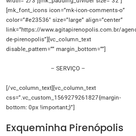
width=”2/3″][mk_padding_divider size=”32″]
[mk_font_icons icon=”mk-icon-comments-o”
color=”#e23536″ size=”large” align=”center”
link=”https://www.agitapirenopolis.com.br/agen
de-pirenopolis”][vc_column_text
disable_pattern=”” margin_bottom=””]
– SERVIÇO –
[/vc_column_text][vc_column_text
css=”.vc_custom_1569279261827{margin-
bottom: 0px !important;}”]
Exqueminha Pirenópolis