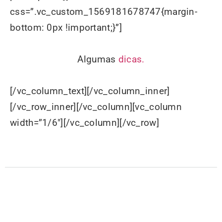
css=”.vc_custom_1569181678747{margin-
bottom: 0px !important;}”]
Algumas
dicas.
[/vc_column_text][/vc_column_inner]
[/vc_row_inner][/vc_column][vc_column
width=”1/6″][/vc_column][/vc_row]