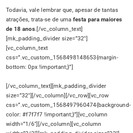
Todavia, vale lembrar que, apesar de tantas
atrações, trata-se de uma
festa para maiores
de 18 anos
.[/vc_column_text]
[mk_padding_divider size=”32″]
[vc_column_text
css=”.vc_custom_1568498148653{margin-
bottom: 0px !important;}”]
[/vc_column_text][mk_padding_divider
size=”32″][/vc_column][/vc_row][vc_row
css=”.vc_custom_1568497960474{background-
color: #f7f7f7 !important;}”][vc_column
width=”1/6″][/vc_column][vc_column