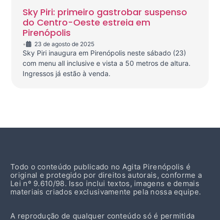
Sky Piri: primeiro gastrobar suspenso
do Centro-Oeste estreia em
Pirenópolis
•
23 de agosto de 2025
Sky Piri inaugura em Pirenópolis neste sábado (23)
com menu all inclusive e vista a 50 metros de altura.
Ingressos já estão à venda.
Todo o conteúdo publicado no Agita Pirenópolis é
original e protegido por direitos autorais, conforme a
Lei nº 9.610/98. Isso inclui textos, imagens e demais
materiais criados exclusivamente pela nossa equipe.
A reprodução de qualquer conteúdo só é permitida