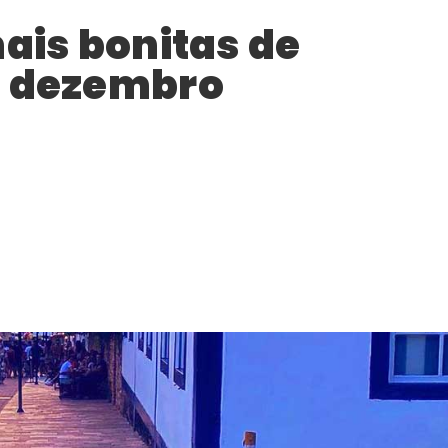
mais bonitas de
m dezembro