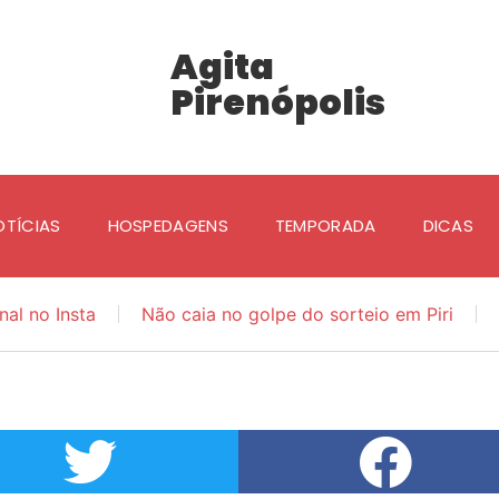
Agita
Pirenópolis
OTÍCIAS
HOSPEDAGENS
TEMPORADA
DICAS
nal no Insta
Não caia no golpe do sorteio em Piri