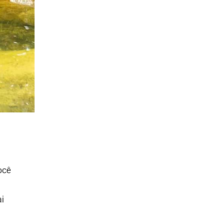
ocê
i