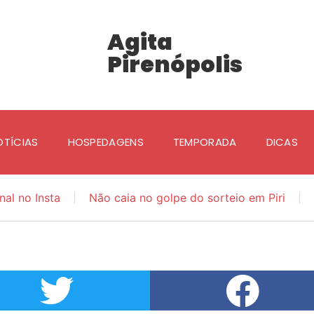
Agita
Pirenópolis
OTÍCIAS
HOSPEDAGENS
TEMPORADA
DICAS
nal no Insta
Não caia no golpe do sorteio em Piri