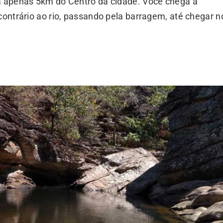
 a apenas 5km do Centro da cidade. Você chega à
contrário ao rio, passando pela barragem, até chegar n