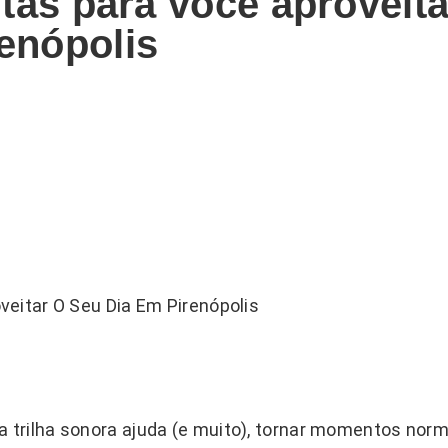
eitas para você aproveita
renópolis
trilha sonora ajuda (e muito), tornar momentos norm