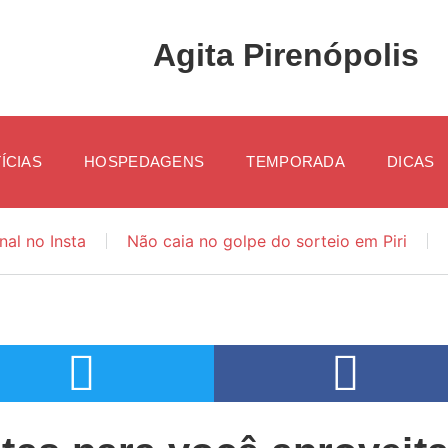
Agita Pirenópolis
ÍCIAS
HOSPEDAGENS
TEMPORADA
DICAS
nal no Insta
Não caia no golpe do sorteio em Piri