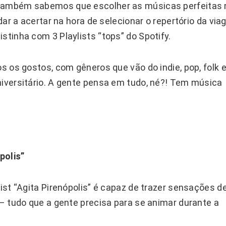
 também sabemos que escolher as músicas perfeitas
udar a acertar na hora de selecionar o repertório da vi
stinha com 3 Playlists “tops” do Spotify.
os os gostos, com gêneros que vão do indie, pop, folk 
niversitário. A gente pensa em tudo, né?! Tem música
polis”
list “Agita Pirenópolis” é capaz de trazer sensações d
a – tudo que a gente precisa para se animar durante a