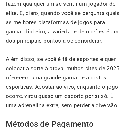
fazem qualquer um se sentir um jogador de
elite. E, claro, quando você se pergunta quais
as melhores plataformas de jogos para
ganhar dinheiro, a variedade de opções é um
dos principais pontos a se considerar.
Além disso, se você é fã de esportes e quer
colocar a sorte à prova, muitos sites de 2025
oferecem uma grande gama de apostas
esportivas. Apostar ao vivo, enquanto o jogo
ocorre, virou quase um esporte por si só. É
uma adrenalina extra, sem perder a diversão.
Métodos de Pagamento