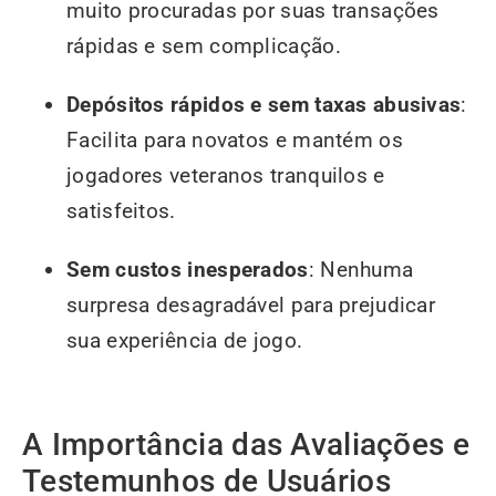
muito procuradas por suas transações
rápidas e sem complicação.
Depósitos rápidos e sem taxas abusivas
:
Facilita para novatos e mantém os
jogadores veteranos tranquilos e
satisfeitos.
Sem custos inesperados
: Nenhuma
surpresa desagradável para prejudicar
sua experiência de jogo.
A Importância das Avaliações e
Testemunhos de Usuários