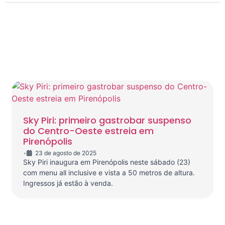
Sky Piri: primeiro gastrobar suspenso
do Centro-Oeste estreia em
Pirenópolis
•
23 de agosto de 2025
Sky Piri inaugura em Pirenópolis neste sábado (23)
com menu all inclusive e vista a 50 metros de altura.
Ingressos já estão à venda.