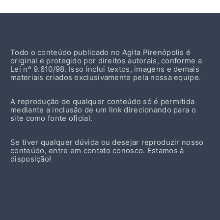
Todo o conteúdo publicado no Agita Pirenópolis é
original e protegido por direitos autorais, conforme a
Lei nº 9.610/98. Isso inclui textos, imagens e demais
materiais criados exclusivamente pela nossa equipe.
A reprodução de qualquer conteúdo só é permitida
mediante a inclusão de um link direcionando para o
site como fonte oficial.
Se tiver qualquer dúvida ou desejar reproduzir nosso
conteúdo, entre em contato conosco. Estamos à
disposição!