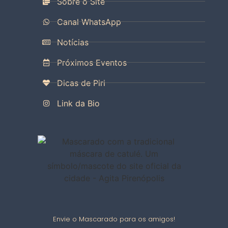
Sobre o Site
Canal WhatsApp
Notícias
Próximos Eventos
Dicas de Piri
Link da Bio
Envie o Mascarado para os amigos!