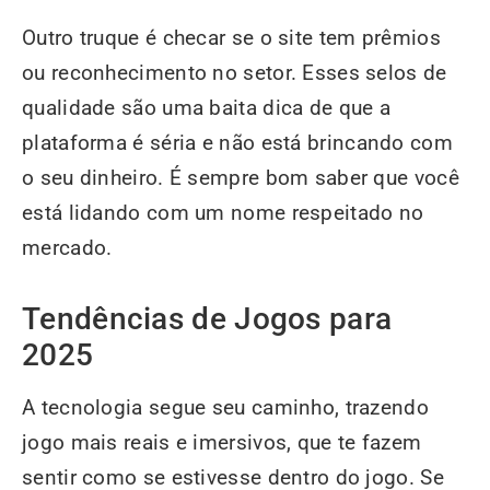
Outro truque é checar se o site tem prêmios
ou reconhecimento no setor. Esses selos de
qualidade são uma baita dica de que a
plataforma é séria e não está brincando com
o seu dinheiro. É sempre bom saber que você
está lidando com um nome respeitado no
mercado.
Tendências de Jogos para
2025
A tecnologia segue seu caminho, trazendo
jogo mais reais e imersivos, que te fazem
sentir como se estivesse dentro do jogo. Se