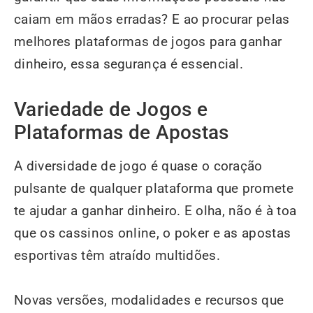
caiam em mãos erradas? E ao procurar pelas
melhores plataformas de jogos para ganhar
dinheiro, essa segurança é essencial.
Variedade de Jogos e
Plataformas de Apostas
A diversidade de jogo é quase o coração
pulsante de qualquer plataforma que promete
te ajudar a ganhar dinheiro. E olha, não é à toa
que os cassinos online, o poker e as apostas
esportivas têm atraído multidões.
Novas versões, modalidades e recursos que