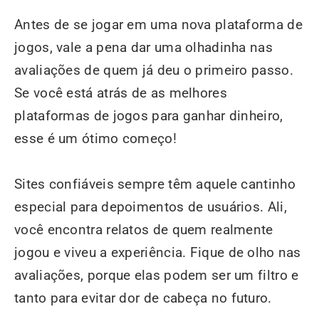
Antes de se jogar em uma nova plataforma de
jogos, vale a pena dar uma olhadinha nas
avaliações de quem já deu o primeiro passo.
Se você está atrás de as melhores
plataformas de jogos para ganhar dinheiro,
esse é um ótimo começo!
Sites confiáveis sempre têm aquele cantinho
especial para depoimentos de usuários. Ali,
você encontra relatos de quem realmente
jogou e viveu a experiência. Fique de olho nas
avaliações, porque elas podem ser um filtro e
tanto para evitar dor de cabeça no futuro.