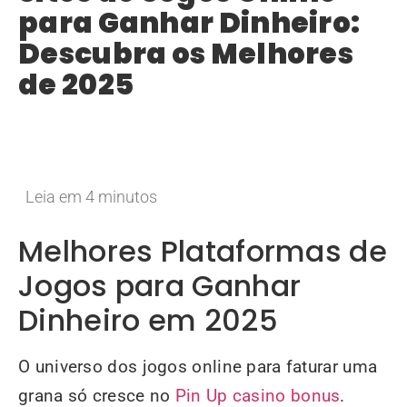
para Ganhar Dinheiro:
Descubra os Melhores
de 2025
Leia em
4
minutos
Melhores Plataformas de
Jogos para Ganhar
Dinheiro em 2025
O universo dos jogos online para faturar uma
grana só cresce no
Pin Up casino bonus
.