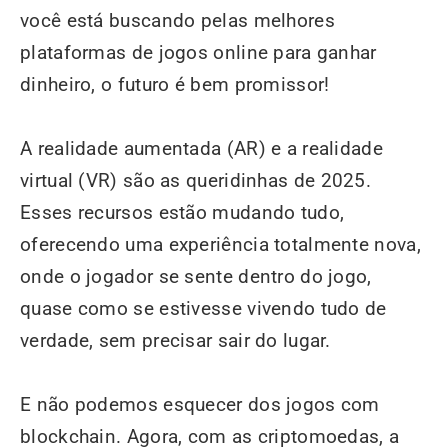
você está buscando pelas melhores
plataformas de jogos online para ganhar
dinheiro, o futuro é bem promissor!
A realidade aumentada (AR) e a realidade
virtual (VR) são as queridinhas de 2025.
Esses recursos estão mudando tudo,
oferecendo uma experiência totalmente nova,
onde o jogador se sente dentro do jogo,
quase como se estivesse vivendo tudo de
verdade, sem precisar sair do lugar.
E não podemos esquecer dos jogos com
blockchain. Agora, com as criptomoedas, a