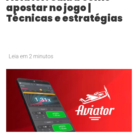
apostar no jogo |
Técnicas e estratégias
Leia em
2
minutos