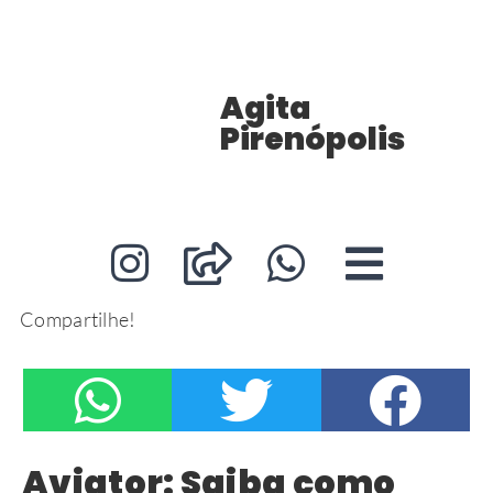
Agita
Pirenópolis
Compartilhe!
Aviator: Saiba como