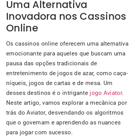
Uma Alternativa
Inovadora nos Cassinos
Online
Os cassinos online oferecem uma alternativa
emocionante para aqueles que buscam uma
pausa das opções tradicionais de
entretenimento de jogos de azar, como caça-
níqueis, jogos de cartas e de mesa. Um
desses destinos é o intrigante
jogo Aviator
.
Neste artigo, vamos explorar a mecânica por
trás do Aviator, desvendando os algoritmos
que o governam e aprendendo as nuances
para jogar com sucesso.