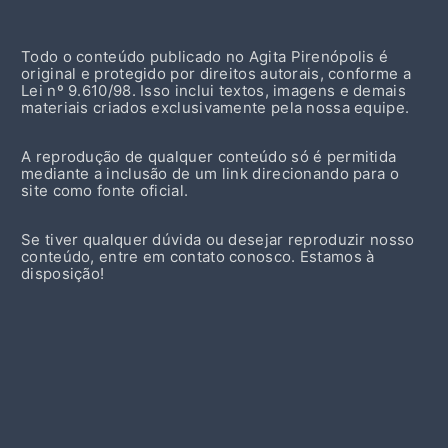
Todo o conteúdo publicado no Agita Pirenópolis é
original e protegido por direitos autorais, conforme a
Lei nº 9.610/98. Isso inclui textos, imagens e demais
materiais criados exclusivamente pela nossa equipe.
A reprodução de qualquer conteúdo só é permitida
mediante a inclusão de um link direcionando para o
site como fonte oficial.
Se tiver qualquer dúvida ou desejar reproduzir nosso
conteúdo, entre em contato conosco. Estamos à
disposição!