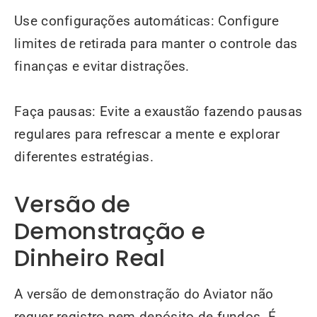
Use configurações automáticas: Configure
limites de retirada para manter o controle das
finanças e evitar distrações.
Faça pausas: Evite a exaustão fazendo pausas
regulares para refrescar a mente e explorar
diferentes estratégias.
Versão de
Demonstração e
Dinheiro Real
A versão de demonstração do Aviator não
requer registro nem depósito de fundos. É