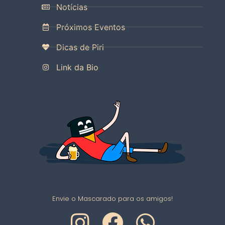
Notícias
Próximos Eventos
Dicas de Piri
Link da Bio
Envie o Mascarado para os amigos!