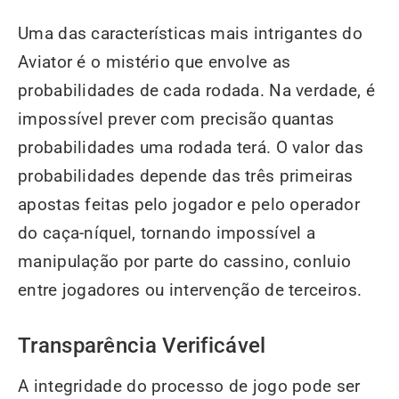
Uma das características mais intrigantes do
Aviator é o mistério que envolve as
probabilidades de cada rodada. Na verdade, é
impossível prever com precisão quantas
probabilidades uma rodada terá. O valor das
probabilidades depende das três primeiras
apostas feitas pelo jogador e pelo operador
do caça-níquel, tornando impossível a
manipulação por parte do cassino, conluio
entre jogadores ou intervenção de terceiros.
Transparência Verificável
A integridade do processo de jogo pode ser