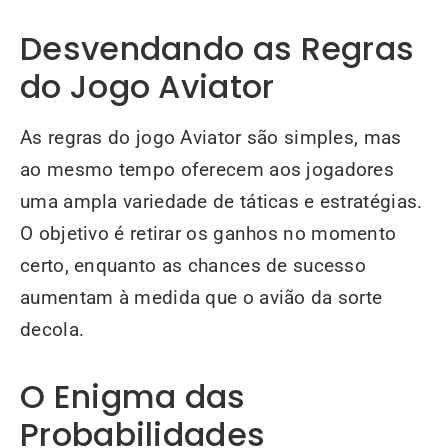
Desvendando as Regras
do Jogo Aviator
As regras do jogo Aviator são simples, mas
ao mesmo tempo oferecem aos jogadores
uma ampla variedade de táticas e estratégias.
O objetivo é retirar os ganhos no momento
certo, enquanto as chances de sucesso
aumentam à medida que o avião da sorte
decola.
O Enigma das
Probabilidades