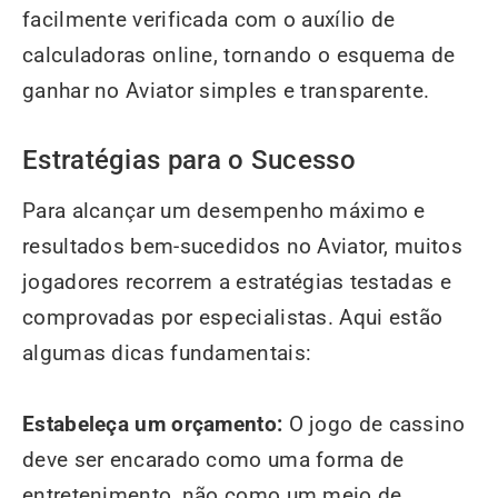
facilmente verificada com o auxílio de
calculadoras online, tornando o esquema de
ganhar no Aviator simples e transparente.
Estratégias para o Sucesso
Para alcançar um desempenho máximo e
resultados bem-sucedidos no Aviator, muitos
jogadores recorrem a estratégias testadas e
comprovadas por especialistas. Aqui estão
algumas dicas fundamentais:
Estabeleça um orçamento:
O jogo de cassino
deve ser encarado como uma forma de
entretenimento, não como um meio de