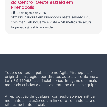
do Centro-Oeste estreia em
Pirenópolis
•
23 de agosto de 2025
Sky Piri inaugura em Pirenópolis neste sábado (23)
com menu all inclusive e vista a 50 metros de altura.
Ingressos já estão à venda.
Todo o conteúdo publicado no Agita Pirenópolis é
original e protegido por direitos autorais, conforme a
Lei nº 9.610/98. Isso inclui textos, imagens e demais
materiais criados exclusivamente pela nossa equipe.
A reprodução de qualquer conteúdo só é permitida
mediante a inclusão de um link direcionando para o
site como fonte oficial.