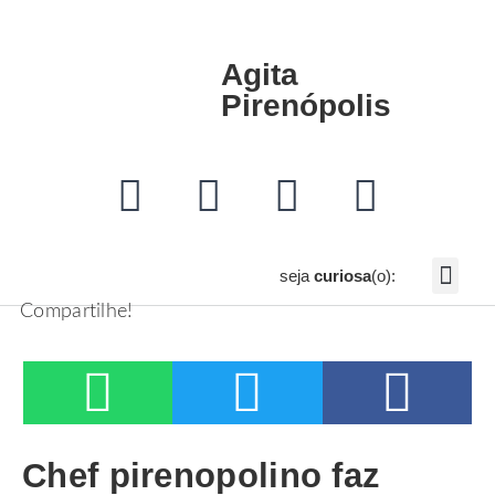
Agita
Pirenópolis
seja
curiosa
(o):
Link da Bio Profissional no Inst
Não caia no golpe do sorteio em Piri
Conheça o Refúgio do Saduga
Compartilhe!
Chef pirenopolino faz