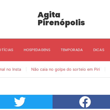
Agita
Pirenópolis
OTÍCIAS
HOSPEDAGENS
TEMPORADA
DICAS
nal no Insta
Não caia no golpe do sorteio em Piri