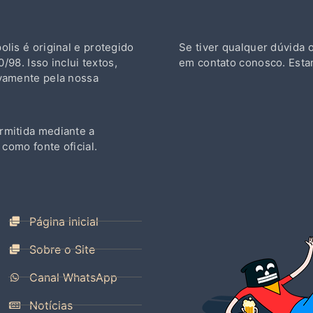
lis é original e protegido
Se tiver qualquer dúvida 
/98. Isso inclui textos,
em contato conosco. Esta
ivamente pela nossa
rmitida mediante a
 como fonte oficial.
Página inicial
Sobre o Site
Canal WhatsApp
Notícias